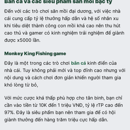
Bắn cá và các siêu phẩm săn mồi bạc tỷ
Đến với các trò chơi săn mồi đại dương, với việc nhà
cái cung cấp tỷ lệ thưởng hấp dẫn và hệ số nhân xu
khi tiêu diệt thành công con mồi khá cao nên thu hút
cao thủ và gamer có kinh nghiệm trải nghiệm để giành
được x5000 lần.
Monkey King Fishing game
Đây là một trong các trò chơi
bắn cá
kinh điển của
nhà cái. Tuy không phải mới và top đỉnh cao nhưng với
nội dung và cách chơi đơn giản khiến người tham gia
khó lòng từ bỏ,
Với mức cược khá thấp phù hợp cho tân binh, bạn chỉ
cần vào tiền từ 10K đến 1 triệu VNĐ, tỷ lệ rTP cao đến
97%. Đây là siêu phẩm bạn nên tham gia để có hội
giành thưởng đến hàng trăm triệu cực hấp dẫn.