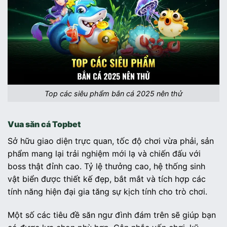
Top các siêu phẩm bắn cá 2025 nên thử
Vua săn cá Topbet
Sở hữu giao diện trực quan, tốc độ chơi vừa phải, sản
phẩm mang lại trải nghiệm mới lạ và chiến đấu với
boss thật đỉnh cao. Tỷ lệ thưởng cao, hệ thống sinh
vật biển được thiết kế đẹp, bắt mắt và tích hợp các
tính năng hiện đại gia tăng sự kịch tính cho trò chơi.
Một số các tiêu đề săn ngư đình đám trên sẽ giúp bạn