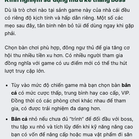
Dù là trò chơi nào tại sảnh game này của nhà cái đều
có riêng độ kịch tính và hấp dẫn riêng. Một số các
mẹo sau đây, tân binh nên bỏ túi để dùng ngay khi gặp
phải.
Chọn bàn chơi phù hợp, đông ngư thủ để gia tăng cơ
hội thu nhiều tiền xu hơn. Có nhiều người tham gia
đồng nghĩa với game có ưu điểm mới có thể thu hút
lượt truy cập lớn.
Tùy vào mức độ chiến game mà bạn chọn bàn
bắn
cá
có mức cược thấp, trung bình hay cao cấp, VIP.
Đồng thời có các phòng chơi khác nhau để tham
gia, có được trải nghiệm đa dạng hơn.
Bắn cá
nhỏ nếu chưa đủ “trình” để đối đầu với boss,
thu tập xu nhỏ và tích lũy đến khi kỹ năng nâng cao
bạn có vốn để nâng cấp hoặc mua vật phẩm đi săn