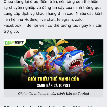
Chưa dừng lại ở ưu điểm trên, nền tảng còn thể hiện
sự chuyên nghiệp và đáng tin cậy của mình thông qua
cung cấp dịch vụ khách hàng đỉnh cao. Nhiều các kênh
liên hệ như Hotline, live chat, telegram, zalo,
Facebook,… để hội viên có thể tương tác ngay khi cần
trợ giúp.
Giới thiệu thế mạnh của sảnh bắn cá Topbet