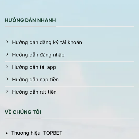
HƯỚNG DẪN NHANH
Hướng dẫn đăng ký tài khoản
Hướng dẫn đăng nhập
Hướng dẫn tải app
Hướng dẫn nạp tiền
Hướng dẫn rút tiền
VỀ CHÚNG TÔI
Thương hiệu: TOPBET