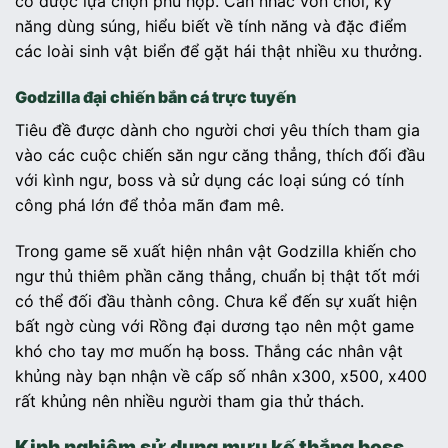
có được lựa chọn phù hợp. Cân nhắc vốn chơi, kỹ
năng dùng súng, hiểu biết về tính năng và đặc điểm
các loài sinh vật biển để gặt hái thật nhiều xu thưởng.
Godzilla đại chiến bắn cá trực tuyến
Tiêu đề được dành cho người chơi yêu thích tham gia
vào các cuộc chiến săn ngư căng thẳng, thích đối đầu
với kình ngư, boss và sử dụng các loại súng có tính
công phá lớn để thỏa mãn đam mê.
Trong game sẽ xuất hiện nhân vật Godzilla khiến cho
ngư thủ thiêm phần căng thẳng, chuẩn bị thật tốt mới
có thể đối đầu thành công. Chưa kể đến sự xuất hiện
bất ngờ cùng với Rồng đại dương tạo nên một game
khó cho tay mơ muốn hạ boss. Thắng các nhân vật
khủng này bạn nhận về cấp số nhân x300, x500, x400
rất khủng nên nhiều người tham gia thử thách.
Kinh nghiệm sử dụng mưu kế thắng boss