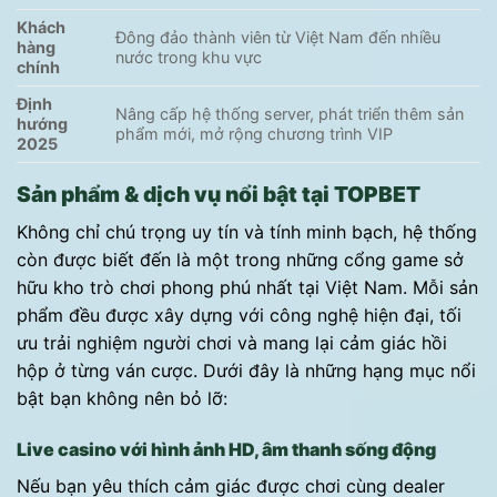
Khách
Đông đảo thành viên từ Việt Nam đến nhiều
hàng
nước trong khu vực
chính
Định
Nâng cấp hệ thống server, phát triển thêm sản
hướng
phẩm mới, mở rộng chương trình VIP
2025
Sản phẩm & dịch vụ nổi bật tại TOPBET
Không chỉ chú trọng uy tín và tính minh bạch, hệ thống
còn được biết đến là một trong những cổng game sở
hữu kho trò chơi phong phú nhất tại Việt Nam. Mỗi sản
phẩm đều được xây dựng với công nghệ hiện đại, tối
ưu trải nghiệm người chơi và mang lại cảm giác hồi
hộp ở từng ván cược. Dưới đây là những hạng mục nổi
bật bạn không nên bỏ lỡ:
Live casino với hình ảnh HD, âm thanh sống động
Nếu bạn yêu thích cảm giác được chơi cùng dealer