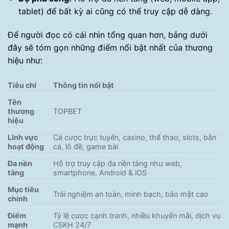
tablet) để bất kỳ ai cũng có thể truy cập dễ dàng.
Để người đọc có cái nhìn tổng quan hơn, bảng dưới
đây sẽ tóm gọn những điểm nổi bật nhất của thương
hiệu như:
Tiêu chí
Thông tin nổi bật
Tên
thương
TOPBET
hiệu
Lĩnh vực
Cá cược trực tuyến, casino, thể thao, slots, bắn
hoạt động
cá, lô đề, game bài
Đa nền
Hỗ trợ truy cập đa nền tảng như web,
tảng
smartphone, Android & iOS
Mục tiêu
Trải nghiệm an toàn, minh bạch, bảo mật cao
chính
Điểm
Tỷ lệ cược cạnh tranh, nhiều khuyến mãi, dịch vụ
mạnh
CSKH 24/7