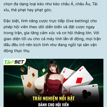
chọn đa dạng loại kèo như kèo châu Á, châu Âu, Tài
xỉu, thẻ phạt hay phạt góc.
Đặc biệt, tính năng cược trực tiếp (live betting) cho
phép hội viên theo dõi diễn biến và đặt cược ngay
trong trận, gia tăng cảm xúc và cơ hội thắng lớn. Với
giao diện tối ưu cho cả máy tính lẫn di động, mọi trận
đấu đều trở nên kịch tính như đang ngồi tại sân vận
động thực thụ.