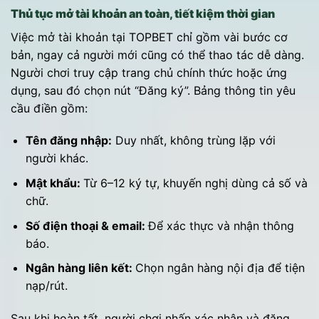
Thủ tục mở tài khoản an toàn, tiết kiệm thời gian
Việc mở tài khoản tại TOPBET chỉ gồm vài bước cơ
bản, ngay cả người mới cũng có thể thao tác dễ dàng.
Người chơi truy cập trang chủ chính thức hoặc ứng
dụng, sau đó chọn nút “Đăng ký”. Bảng thông tin yêu
cầu điền gồm:
Tên đăng nhập:
Duy nhất, không trùng lặp với
người khác.
Mật khẩu:
Từ 6–12 ký tự, khuyến nghị dùng cả số và
chữ.
Số điện thoại & email:
Để xác thực và nhận thông
báo.
Ngân hàng liên kết:
Chọn ngân hàng nội địa để tiện
nạp/rút.
Sau khi hoàn tất, người chơi nhấn xác nhận và đăng