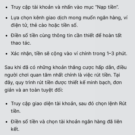
Truy cập tài khoản và nhấn vào mục “Nạp tiền”.
Lựa chọn kênh giao dịch mong muốn ngân hàng, ví
điện tử, thẻ cào hoặc tiền số.
Điền số tiền cùng thông tin cần thiết để hoàn tất
thao tác.
Xác nhận, tiền sẽ cộng vào ví chính trong 1–3 phút.
Sau khi đã có những khoản thắng cược hấp dẫn, điều
người chơi quan tâm nhất chính là việc rút tiền. Tại
đây, quy trình rút tiền được thiết kế minh bạch, đơn
giản và an toàn tuyệt đối:
Truy cập giao diện tài khoản, sau đó chọn lệnh Rút
tiền.
Điền số tiền và chọn tài khoản ngân hàng đã liên
kết.