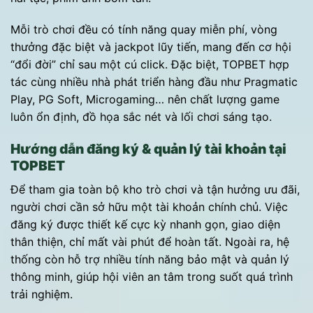
Mỗi trò chơi đều có tính năng quay miễn phí, vòng
thưởng đặc biệt và jackpot lũy tiến, mang đến cơ hội
“đổi đời” chỉ sau một cú click. Đặc biệt, TOPBET hợp
tác cùng nhiều nhà phát triển hàng đầu như Pragmatic
Play, PG Soft, Microgaming… nên chất lượng game
luôn ổn định, đồ họa sắc nét và lối chơi sáng tạo.
Hướng dẫn đăng ký & quản lý tài khoản tại
TOPBET
Để tham gia toàn bộ kho trò chơi và tận hưởng ưu đãi,
người chơi cần sở hữu một tài khoản chính chủ. Việc
đăng ký được thiết kế cực kỳ nhanh gọn, giao diện
thân thiện, chỉ mất vài phút để hoàn tất. Ngoài ra, hệ
thống còn hỗ trợ nhiều tính năng bảo mật và quản lý
thông minh, giúp hội viên an tâm trong suốt quá trình
trải nghiệm.