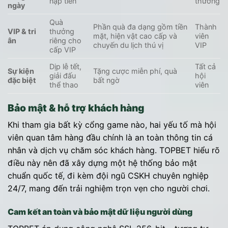
nạp tiền
thường
ngày
Quà
Phần quà đa dạng gồm tiền
Thành
VIP & tri
thưởng
mặt, hiện vật cao cấp và
viên
ân
riêng cho
chuyến du lịch thú vị
VIP
cấp VIP
Dịp lễ tết,
Tất cả
Sự kiện
Tặng cược miễn phí, quà
giải đấu
hội
đặc biệt
bất ngờ
thể thao
viên
Bảo mật & hỗ trợ khách hàng
Khi tham gia bất kỳ cổng game nào, hai yếu tố mà hội
viên quan tâm hàng đầu chính là an toàn thông tin cá
nhân và dịch vụ chăm sóc khách hàng. TOPBET hiểu rõ
điều này nên đã xây dựng một hệ thống bảo mật
chuẩn quốc tế, đi kèm đội ngũ CSKH chuyên nghiệp
24/7, mang đến trải nghiệm trọn vẹn cho người chơi.
Cam kết an toàn và bảo mật dữ liệu người dùng