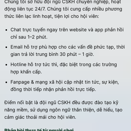
Chúng tôi sở hữu đội ngũ CSKH chuyên nghiệp, hoạt
động liên tục 24/7. Chúng tôi cung cấp nhiều phương
thức liên lạc linh hoạt, tiện lợi cho hội viên:
Chat trực tuyến ngay trên website và app phản hồi
chỉ sau 1–2 phút.
Email hỗ trợ phù hợp cho các vấn đề phức tạp, thời
gian trả lời trung bình 30 phút – 1 giờ.
Hotline hỗ trợ tức thì, đặc biệt trong các trường
hợp khẩn cấp.
Fanpage & mạng xã hội cập nhật tin tức, sự kiện,
đồng thời tiếp nhận phản hồi trực tiếp.
Điểm nổi bật là đội ngũ CSKH đều được đào tạo kỹ
năng mềm, sử dụng ngôn ngữ thân thiện, dễ hiểu, tạo
cảm giác thoải mái cho hội viên.
Phản hồi thực tế từ người chơi