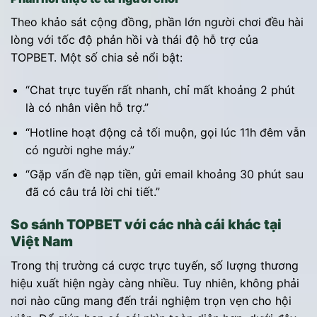
Theo khảo sát cộng đồng, phần lớn người chơi đều hài
lòng với tốc độ phản hồi và thái độ hỗ trợ của
TOPBET. Một số chia sẻ nổi bật:
“Chat trực tuyến rất nhanh, chỉ mất khoảng 2 phút
là có nhân viên hỗ trợ.”
“Hotline hoạt động cả tối muộn, gọi lúc 11h đêm vẫn
có người nghe máy.”
“Gặp vấn đề nạp tiền, gửi email khoảng 30 phút sau
đã có câu trả lời chi tiết.”
So sánh TOPBET với các nhà cái khác tại
Việt Nam
Trong thị trường cá cược trực tuyến, số lượng thương
hiệu xuất hiện ngày càng nhiều. Tuy nhiên, không phải
nơi nào cũng mang đến trải nghiệm trọn vẹn cho hội