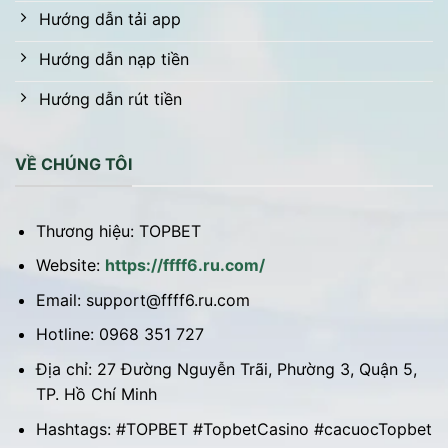
Hướng dẫn tải app
Hướng dẫn nạp tiền
Hướng dẫn rút tiền
VỀ CHÚNG TÔI
Thương hiệu: TOPBET
Website:
https://ffff6.ru.com/
Email:
support@ffff6.ru.com
Hotline: 0968 351 727
Địa chỉ: 27 Đường Nguyễn Trãi, Phường 3, Quận 5,
TP. Hồ Chí Minh
Hashtags: #TOPBET #TopbetCasino #cacuocTopbet