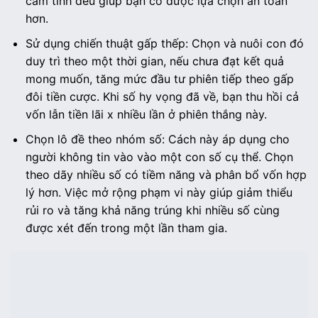
cảm tính đều giúp bạn có được lựa chọn an toàn
hơn.
Sử dụng chiến thuật gấp thếp: Chọn và nuôi con đó
duy trì theo một thời gian, nếu chưa đạt kết quả
mong muốn, tăng mức đầu tư phiên tiếp theo gấp
đôi tiền cược. Khi số hy vọng đã về, bạn thu hồi cả
vốn lẫn tiền lãi x nhiều lần ở phiên thắng này.
Chọn lô đề theo nhóm số: Cách này áp dụng cho
người không tin vào vào một con số cụ thể. Chọn
theo dãy nhiều số có tiềm năng và phân bổ vốn hợp
lý hơn. Việc mở rộng phạm vi này giúp giảm thiểu
rủi ro và tăng khả năng trúng khi nhiều số cùng
được xét đến trong một lần tham gia.