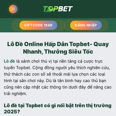
Bỏ
qua
nội
dung
GIFTCODE 188K
ĐĂNG NHẬP
Lô Đề Online Hấp Dẫn Topbet- Quay
Nhanh, Thưởng Siêu Tốc
Lô đề
là sảnh chơi thú vị tại nền tảng cá cược trực
tuyến Topbet. Cộng đồng người yêu thích nghiên cứu,
thử thách các con số sẽ thoải mái lựa chọn các loại
hình tại sân chơi này. Dù là tân binh hay cao thủ bạn
cũng nên cập nhật các thông tin dưới đây để nâng cao
trải nghiệm.
Lô đề tại Topbet có gì nổi bật trên thị trường
2025?