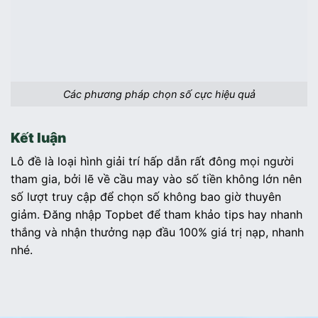
Các phương pháp chọn số cực hiệu quả
Kết luận
Lô đề là loại hình giải trí hấp dẫn rất đông mọi người
tham gia, bởi lẽ về cầu may vào số tiền không lớn nên
số lượt truy cập để chọn số không bao giờ thuyên
giảm. Đăng nhập Topbet để tham khảo tips hay nhanh
thắng và nhận thưởng nạp đầu 100% giá trị nạp, nhanh
nhé.