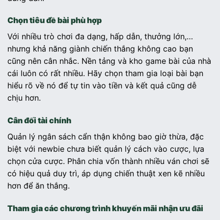
Chọn tiêu đề bài phù hợp
Với nhiều trò chơi đa dạng, hấp dẫn, thưởng lớn,…
nhưng khả năng giành chiến thắng không cao bạn
cũng nên cân nhắc. Nền tảng và kho game bài của nhà
cái luôn có rất nhiều. Hãy chọn tham gia loại bài bạn
hiểu rõ về nó để tự tin vào tiền và kết quả cũng dễ
chịu hơn.
Cân đối tài chính
Quản lý ngân sách cẩn thận không bao giờ thừa, đặc
biệt với newbie chưa biết quản lý cách vào cược, lựa
chọn cửa cược. Phân chia vốn thành nhiều ván chơi sẽ
có hiệu quả duy trì, áp dụng chiến thuật xen kẽ nhiều
hơn để ăn thắng.
Tham gia các chương trình khuyến mãi nhận ưu đãi