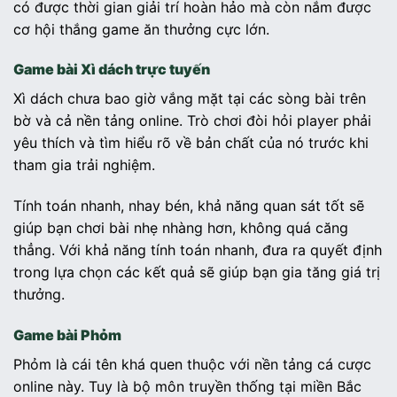
có được thời gian giải trí hoàn hảo mà còn nắm được
cơ hội thắng game ăn thưởng cực lớn.
Game bài Xì dách trực tuyến
Xì dách chưa bao giờ vắng mặt tại các sòng bài trên
bờ và cả nền tảng online. Trò chơi đòi hỏi player phải
yêu thích và tìm hiểu rõ về bản chất của nó trước khi
tham gia trải nghiệm.
Tính toán nhanh, nhay bén, khả năng quan sát tốt sẽ
giúp bạn chơi bài nhẹ nhàng hơn, không quá căng
thẳng. Với khả năng tính toán nhanh, đưa ra quyết định
trong lựa chọn các kết quả sẽ giúp bạn gia tăng giá trị
thưởng.
Game bài Phỏm
Phỏm là cái tên khá quen thuộc với nền tảng cá cược
online này. Tuy là bộ môn truyền thống tại miền Bắc