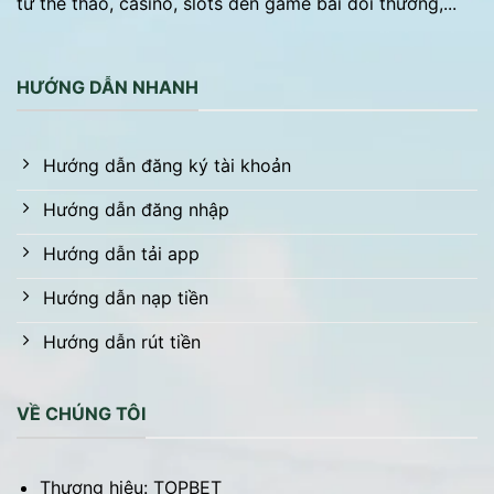
từ thể thao, casino, slots đến game bài đổi thưởng,...
HƯỚNG DẪN NHANH
Hướng dẫn đăng ký tài khoản
Hướng dẫn đăng nhập
Hướng dẫn tải app
Hướng dẫn nạp tiền
Hướng dẫn rút tiền
VỀ CHÚNG TÔI
Thương hiệu: TOPBET