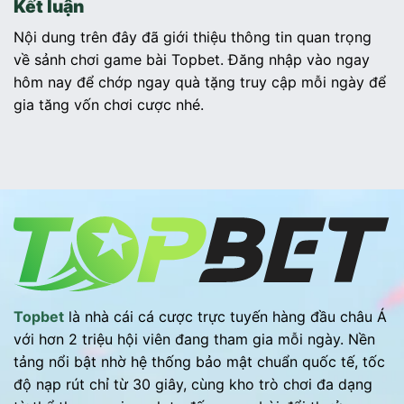
Kết luận
Nội dung trên đây đã giới thiệu thông tin quan trọng
về sảnh chơi game bài Topbet. Đăng nhập vào ngay
hôm nay để chớp ngay quà tặng truy cập mỗi ngày để
gia tăng vốn chơi cược nhé.
Topbet
là nhà cái cá cược trực tuyến hàng đầu châu Á
với hơn 2 triệu hội viên đang tham gia mỗi ngày. Nền
tảng nổi bật nhờ hệ thống bảo mật chuẩn quốc tế, tốc
độ nạp rút chỉ từ 30 giây, cùng kho trò chơi đa dạng