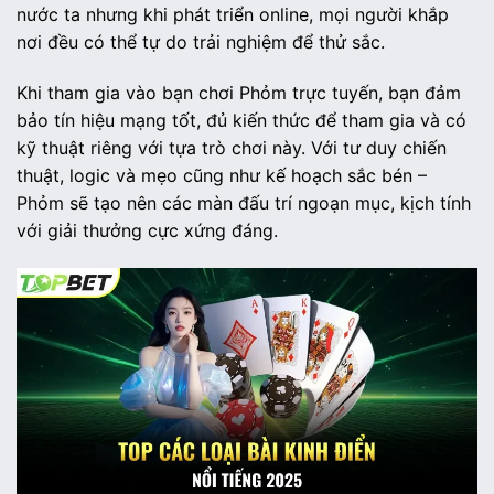
nước ta nhưng khi phát triển online, mọi người khắp
nơi đều có thể tự do trải nghiệm để thử sắc.
Khi tham gia vào bạn chơi Phỏm trực tuyến, bạn đảm
bảo tín hiệu mạng tốt, đủ kiến thức để tham gia và có
kỹ thuật riêng với tựa trò chơi này. Với tư duy chiến
thuật, logic và mẹo cũng như kế hoạch sắc bén –
Phỏm sẽ tạo nên các màn đấu trí ngoạn mục, kịch tính
với giải thưởng cực xứng đáng.