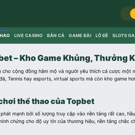
THAO
LIVE CASINO
BẮN CÁ
GAME BÀI
LÔ ĐỀ
SLOTS G
bet – Kho Game Khủng, Thưởng K
 cho cộng đồng hâm mộ và người yêu thích cá cược một môi
đá, Tennis hay esports, virtual sports mà còn kho game h
 chơi thể thao của Topbet
phát mạnh bởi số lượng truy cập vào nền tảng rất cao, hầ
minh chứng cho độ uy tín của thương hiệu, nền tảng chắc ch