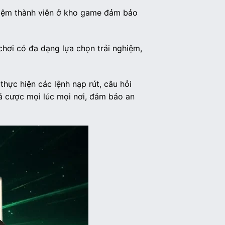
ghiệm thành viên ở kho game đảm bảo
hơi có đa dạng lựa chọn trải nghiệm,
thực hiện các lệnh nạp rút, câu hỏi
á cược mọi lúc mọi nơi, đảm bảo an