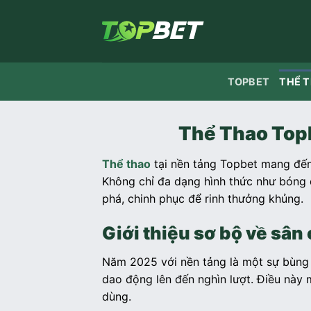
Bỏ
qua
nội
dung
TOPBET
THỂ 
Thể Thao Top
Thể thao
tại nền tảng Topbet mang đến
Không chỉ đa dạng hình thức như bóng 
phá, chinh phục để rinh thưởng khủng.
Giới thiệu sơ bộ về sân
Năm 2025 với nền tảng là một sự bùng 
dao động lên đến nghìn lượt. Điều này 
dùng.