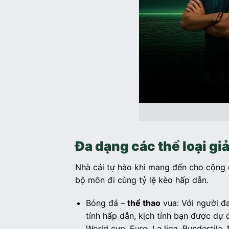
Đa dạng các thể loại giải
Nhà cái tự hào khi mang đến cho cộng 
bộ môn đi cùng tỷ lệ kèo hấp dẫn.
Bóng đá –
thể thao
vua: Với người đ
tính hấp dẫn, kịch tính bạn được dự 
World cup, Euro, La liga, Bundestila