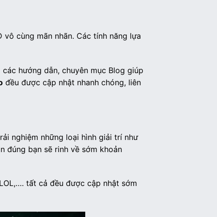
D vô cùng mãn nhãn. Các tính năng lựa
và các hướng dẫn, chuyên mục Blog giúp
o
đều được cập nhật nhanh chóng, liên
 nghiệm những loại hình giải trí như
oán đúng bạn sẽ rinh về sớm khoản
 LOL,…. tất cả đều được cập nhật sớm