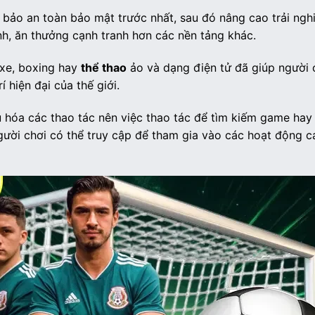
m bảo an toàn bảo mật trước nhất, sau đó nâng cao trải n
nh, ăn thưởng cạnh tranh hơn các nền tảng khác.
 xe, boxing hay
thể thao
ảo và dạng điện tử đã giúp người c
í hiện đại của thế giới.
u hóa các thao tác nên việc thao tác để tìm kiếm game hay 
gười chơi có thể truy cập để tham gia vào các hoạt động c