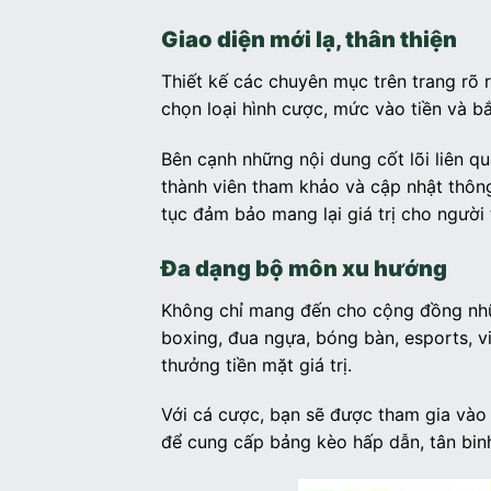
Giao diện mới lạ, thân thiện
Thiết kế các chuyên mục trên trang rõ
chọn loại hình cược, mức vào tiền và b
Bên cạnh những nội dung cốt lõi liên q
thành viên tham khảo và cập nhật thôn
tục đảm bảo mang lại giá trị cho người
Đa dạng bộ môn xu hướng
Không chỉ mang đến cho cộng đồng nhữn
boxing, đua ngựa, bóng bàn, esports, v
thưởng tiền mặt giá trị.
Với cá cược, bạn sẽ được tham gia vào 
để cung cấp bảng kèo hấp dẫn, tân binh