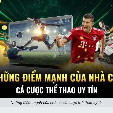
Những điểm mạnh của nhà cái cá cược thể thao uy tín