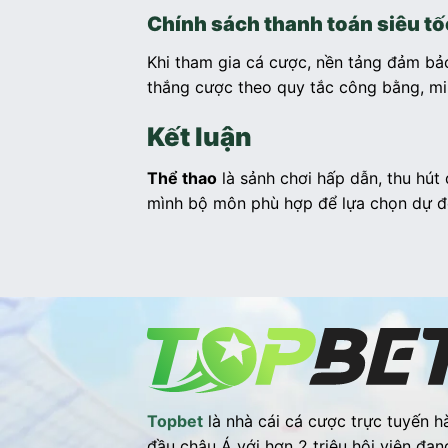
Chính sách thanh toán siêu t
Khi tham gia cá cược, nền tảng đảm bảo
thắng cược theo quy tắc công bằng, mi
Kết luận
Thể thao
là sảnh chơi hấp dẫn, thu hút
mình bộ môn phù hợp để lựa chọn dự đ
Topbet
là nhà cái cá cược trực tuyến h
đầu châu Á với hơn 2 triệu hội viên đan