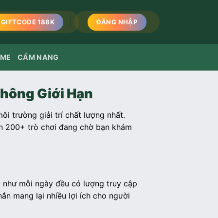
GIFTCODE 188K
ĐĂNG NHẬP
AME
CẨM NANG
hông Giới Hạn
 trường giải trí chất lượng nhất.
ơn 200+ trò chơi đang chờ bạn khám
u như mỗi ngày đều có lượng truy cập
ắn mang lại nhiều lợi ích cho người