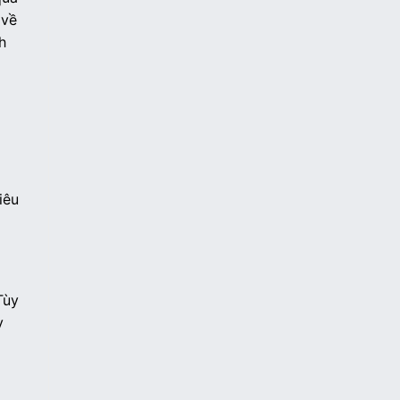
 về
h
iêu
Tùy
y