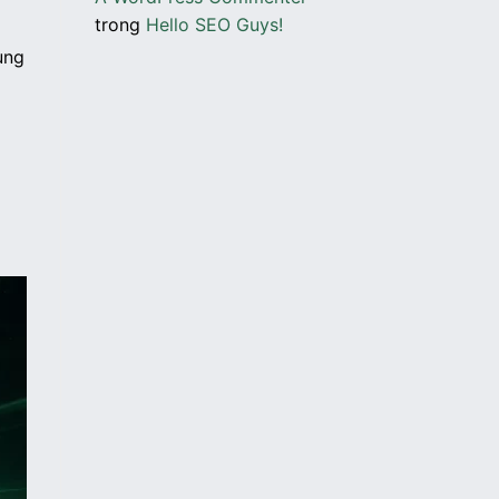
trong
Hello SEO Guys!
ụng