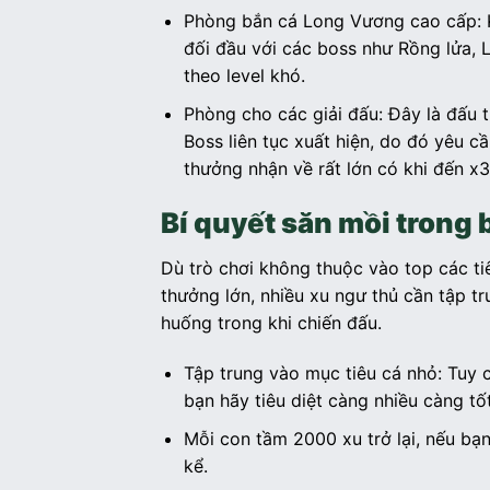
Phòng bắn cá Long Vương cao cấp: Kh
đối đầu với các boss như Rồng lửa, 
theo level khó.
Phòng cho các giải đấu: Đây là đấu 
Boss liên tục xuất hiện, do đó yêu cầ
thưởng nhận về rất lớn có khi đến x
Bí quyết săn mồi trong
Dù trò chơi không thuộc vào top các t
thưởng lớn, nhiều xu ngư thủ cần tập tr
huống trong khi chiến đấu.
Tập trung vào mục tiêu cá nhỏ: Tuy c
bạn hãy tiêu diệt càng nhiều càng tố
Mỗi con tầm 2000 xu trở lại, nếu bạ
kể.