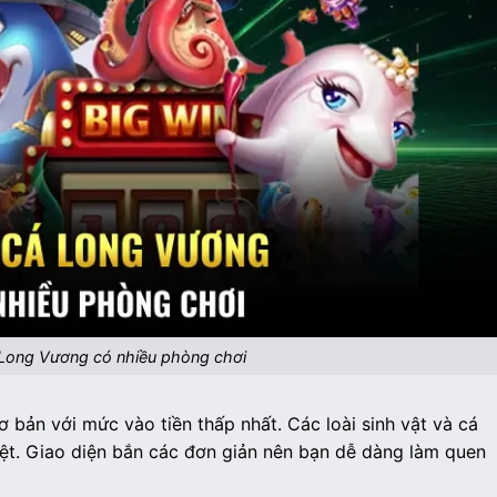
 Long Vương có nhiều phòng chơi
 bản với mức vào tiền thấp nhất. Các loài sinh vật và cá
iệt. Giao diện bắn các đơn giản nên bạn dễ dàng làm quen