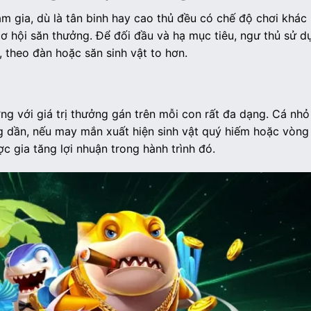
m gia, dù là tân binh hay cao thủ đều có chế độ chơi khác
cơ hội săn thưởng. Để đối đầu và hạ mục tiêu, ngư thủ sử d
, theo đàn hoặc săn sinh vật to hơn.
ng với giá trị thưởng gán trên mỗi con rất đa dạng. Cá nhỏ
 dần, nếu may mắn xuất hiện sinh vật quý hiếm hoặc vòng
 gia tăng lợi nhuận trong hành trình đó.