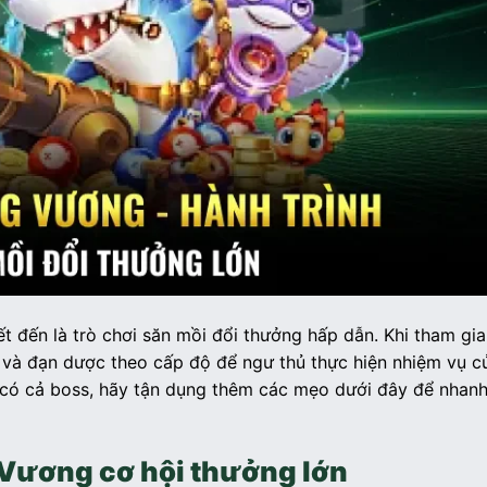
t đến là trò chơi săn mồi đổi thưởng hấp dẫn. Khi tham gia 
 và đạn dược theo cấp độ để ngư thủ thực hiện nhiệm vụ c
ỏ có cả boss, hãy tận dụng thêm các mẹo dưới đây để nhan
 Vương cơ hội thưởng lớn