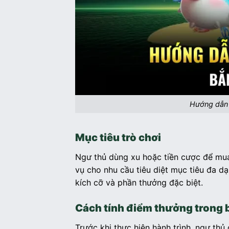
Hướng dẫn 
Mục tiêu trò chơi
Ngư thủ dùng xu hoặc tiền cược để mua
vụ cho nhu cầu tiêu diệt mục tiêu đa dạ
kích cỡ và phần thưởng đặc biệt.
Cách tính điểm thưởng trong
Trước khi thực hiện hành trình, ngư thủ