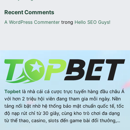
Recent Comments
A WordPress Commenter
trong
Hello SEO Guys!
Topbet
là nhà cái cá cược trực tuyến hàng đầu châu Á
với hơn 2 triệu hội viên đang tham gia mỗi ngày. Nền
tảng nổi bật nhờ hệ thống bảo mật chuẩn quốc tế, tốc
độ nạp rút chỉ từ 30 giây, cùng kho trò chơi đa dạng
từ thể thao, casino, slots đến game bài đổi thưởng,...