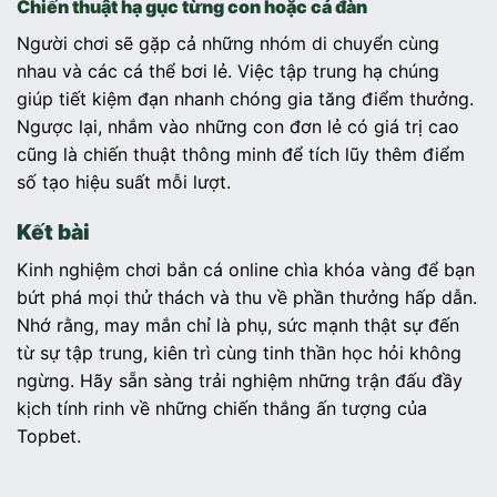
Chiến thuật hạ gục từng con hoặc cả đàn
Người chơi sẽ gặp cả những nhóm di chuyển cùng
nhau và các cá thể bơi lẻ. Việc tập trung hạ chúng
giúp tiết kiệm đạn nhanh chóng gia tăng điểm thưởng.
Ngược lại, nhắm vào những con đơn lẻ có giá trị cao
cũng là chiến thuật thông minh để tích lũy thêm điểm
số tạo hiệu suất mỗi lượt.
Kết bài
Kinh nghiệm chơi bắn cá online chìa khóa vàng để bạn
bứt phá mọi thử thách và thu về phần thưởng hấp dẫn.
Nhớ rằng, may mắn chỉ là phụ, sức mạnh thật sự đến
từ sự tập trung, kiên trì cùng tinh thần học hỏi không
ngừng. Hãy sẵn sàng trải nghiệm những trận đấu đầy
kịch tính rinh về những chiến thắng ấn tượng của
Topbet.