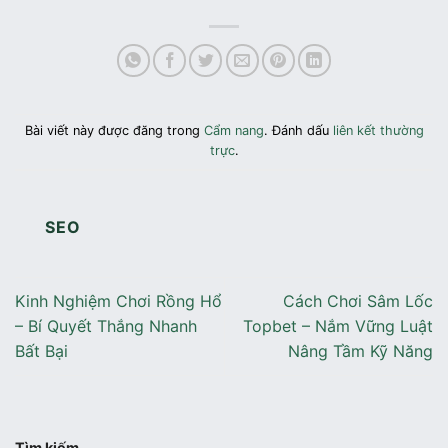
Bài viết này được đăng trong
Cẩm nang
. Đánh dấu
liên kết thường
trực
.
SEO
Kinh Nghiệm Chơi Rồng Hổ
Cách Chơi Sâm Lốc
– Bí Quyết Thắng Nhanh
Topbet – Nắm Vững Luật
Bất Bại
Nâng Tầm Kỹ Năng
Tìm kiếm