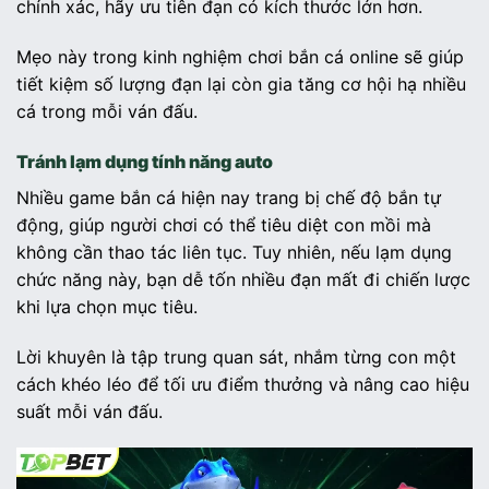
chính xác, hãy ưu tiên đạn có kích thước lớn hơn.
Mẹo này trong kinh nghiệm chơi bắn cá online sẽ giúp
tiết kiệm số lượng đạn lại còn gia tăng cơ hội hạ nhiều
cá trong mỗi ván đấu.
Tránh lạm dụng tính năng auto
Nhiều game bắn cá hiện nay trang bị chế độ bắn tự
động, giúp người chơi có thể tiêu diệt con mồi mà
không cần thao tác liên tục. Tuy nhiên, nếu lạm dụng
chức năng này, bạn dễ tốn nhiều đạn mất đi chiến lược
khi lựa chọn mục tiêu.
Lời khuyên là tập trung quan sát, nhắm từng con một
cách khéo léo để tối ưu điểm thưởng và nâng cao hiệu
suất mỗi ván đấu.