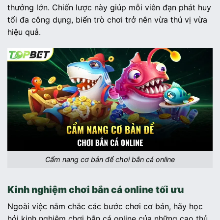
thưởng lớn. Chiến lược này giúp mỗi viên đạn phát huy
tối đa công dụng, biến trò chơi trở nên vừa thú vị vừa
hiệu quả.
Cẩm nang cơ bản để chơi bắn cá online
Kinh nghiệm chơi bắn cá online tối ưu
Ngoài việc nắm chắc các bước chơi cơ bản, hãy học
hỏi kinh nghiệm chơi bắn cá online của những cao thủ