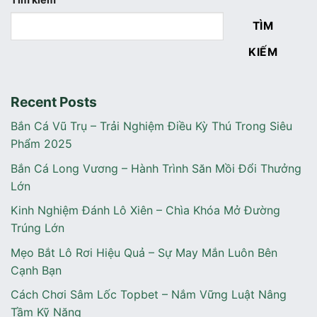
TÌM
KIẾM
Recent Posts
Bắn Cá Vũ Trụ – Trải Nghiệm Điều Kỳ Thú Trong Siêu
Phẩm 2025
Bắn Cá Long Vương – Hành Trình Săn Mồi Đổi Thưởng
Lớn
Kinh Nghiệm Đánh Lô Xiên – Chìa Khóa Mở Đường
Trúng Lớn
Mẹo Bắt Lô Rơi Hiệu Quả – Sự May Mắn Luôn Bên
Cạnh Bạn
Cách Chơi Sâm Lốc Topbet – Nắm Vững Luật Nâng
Tầm Kỹ Năng