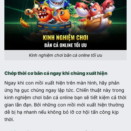
Kinh nghiệm chơi bắn cá online tối ưu
Chớp thời cơ bắn cá ngay khi chúng xuất hiện
Ngay khi con mồi xuất hiện trên màn hình, hãy phản
ứng hạ gục chúng ngay lập tức. Chiến thuật này trong
kinh nghiệm chơi bắn cá online bạn sẽ tiết kiệm cả thời
gian lẫn đạn. Bởi những con mồi mới xuất hiện thường
dễ bị hạ nhanh nếu không bỏ lỡ cơ hội tấn công kịp
thời.