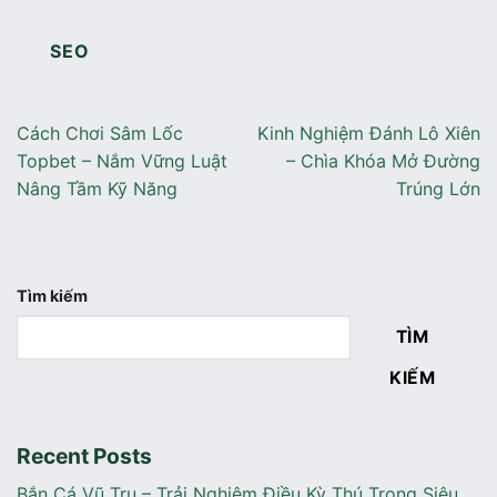
SEO
Cách Chơi Sâm Lốc
Kinh Nghiệm Đánh Lô Xiên
Topbet – Nắm Vững Luật
– Chìa Khóa Mở Đường
Nâng Tầm Kỹ Năng
Trúng Lớn
Tìm kiếm
TÌM
KIẾM
Recent Posts
Bắn Cá Vũ Trụ – Trải Nghiệm Điều Kỳ Thú Trong Siêu