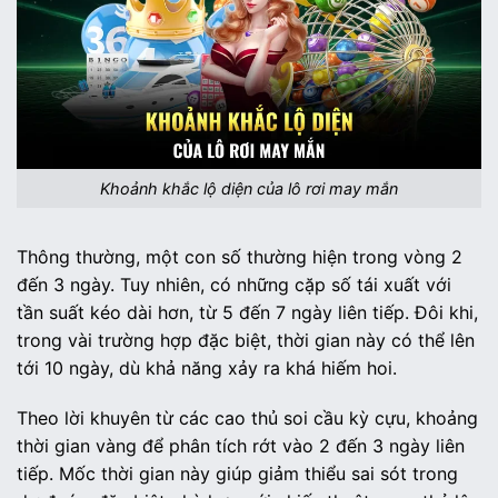
Khoảnh khắc lộ diện của lô rơi may mắn
Thông thường, một con số thường hiện trong vòng 2
đến 3 ngày. Tuy nhiên, có những cặp số tái xuất với
tần suất kéo dài hơn, từ 5 đến 7 ngày liên tiếp. Đôi khi,
trong vài trường hợp đặc biệt, thời gian này có thể lên
tới 10 ngày, dù khả năng xảy ra khá hiếm hoi.
Theo lời khuyên từ các cao thủ soi cầu kỳ cựu, khoảng
thời gian vàng để phân tích rớt vào 2 đến 3 ngày liên
tiếp. Mốc thời gian này giúp giảm thiểu sai sót trong