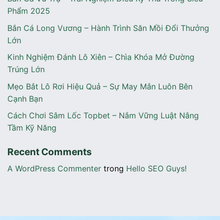
Phẩm 2025
Bắn Cá Long Vương – Hành Trình Săn Mồi Đổi Thưởng
Lớn
Kinh Nghiệm Đánh Lô Xiên – Chìa Khóa Mở Đường
Trúng Lớn
Mẹo Bắt Lô Rơi Hiệu Quả – Sự May Mắn Luôn Bên
Cạnh Bạn
Cách Chơi Sâm Lốc Topbet – Nắm Vững Luật Nâng
Tầm Kỹ Năng
Recent Comments
A WordPress Commenter
trong
Hello SEO Guys!