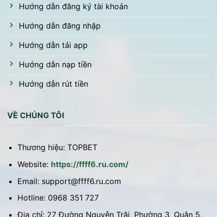
Hướng dẫn đăng ký tài khoản
Hướng dẫn đăng nhập
Hướng dẫn tải app
Hướng dẫn nạp tiền
Hướng dẫn rút tiền
VỀ CHÚNG TÔI
Thương hiệu: TOPBET
Website:
https://ffff6.ru.com/
Email:
support@ffff6.ru.com
Hotline: 0968 351 727
Địa chỉ: 27 Đường Nguyễn Trãi, Phường 3, Quận 5,