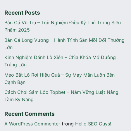
Recent Posts
Bắn Cá Vũ Trụ – Trải Nghiệm Điều Kỳ Thú Trong Siêu
Phẩm 2025
Bắn Cá Long Vương – Hành Trình Săn Mồi Đổi Thưởng
Lớn
Kinh Nghiệm Đánh Lô Xiên – Chìa Khóa Mở Đường
Trúng Lớn
Mẹo Bắt Lô Rơi Hiệu Quả – Sự May Mắn Luôn Bên
Cạnh Bạn
Cách Chơi Sâm Lốc Topbet – Nắm Vững Luật Nâng
Tầm Kỹ Năng
Recent Comments
A WordPress Commenter
trong
Hello SEO Guys!