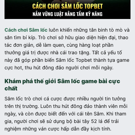
Cách chơi Sâm lốc
luôn khiến những tân binh tò mò và
săn tìm bí kíp. Trò chơi sở hữu giao diện hiện đại, thao
tác đơn giản, dễ làm quen, cùng hàng loạt phần
thưởng giá trị được nhà cái trao tặng. Tất cả yếu tố
này đã góp phần biến Sâm lốc Topbet thành tựa game
cực hot, thu hút đông đảo người chơi mỗi ngày.
Khám phá thế giới Sâm lốc game bài cực
chất
Sâm lốc trò chơi cá cược được nhiều người tin tưởng
trên thị trường. Luôn thu hút đông đảo thành viên mỗi
ngày, và còn được biết đến với cái tên Sâm. Khi tham
gia, người chơi sẽ sử dụng bộ bài tây 52 lá để trải
nghiệm những ván cược hấp dẫn đầy kịch tính.