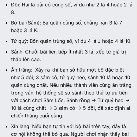
Đôi: Hai lá bài có cùng số, ví dụ như 2 lá 4 hoặc 2 lá
8.
Bộ ba (Sám): Ba quân cùng số, chẳng hạn 3 lá 7
hoặc 3 lá K.
Tứ quý: Bốn quân trùng số, ví dụ 4 lá J hoặc 4 lá 10.
Sảnh: Chuỗi bài liên tiếp ít nhất 3 lá, xếp từ giá trị
thấp lên cao.
Ăn trắng: Xảy ra khi bạn sở hữu một bộ đặc biệt
như 5 đôi, 3 sám cô, tứ quý heo, sảnh 10 lá hoặc 10
quân cùng chất. Nếu nhiều thành viên cùng ăn trắng
trong ván, hệ thống sẽ so sánh theo thứ tự ưu tiên
với cách chơi Sâm Lốc. Sảnh rồng → Tứ quý heo →
10 lá cùng chất → 3 sám cô → 5 đôi, để xác định ai
chiến thắng cuối cùng.
Xin làng: Nếu bạn tự tin với bộ bài trên tay, đây là
cơ hội không thể bỏ qua. Người chơi nhận thấy bài