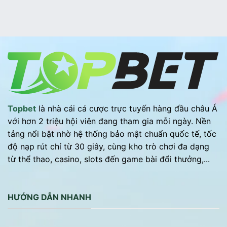
Topbet
là nhà cái cá cược trực tuyến hàng đầu châu Á
với hơn 2 triệu hội viên đang tham gia mỗi ngày. Nền
tảng nổi bật nhờ hệ thống bảo mật chuẩn quốc tế, tốc
độ nạp rút chỉ từ 30 giây, cùng kho trò chơi đa dạng
từ thể thao, casino, slots đến game bài đổi thưởng,...
HƯỚNG DẪN NHANH