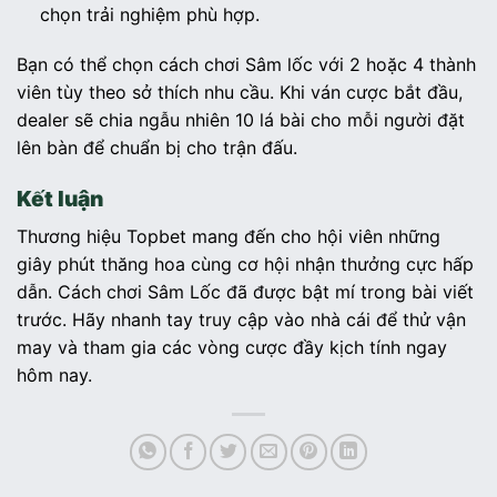
chọn trải nghiệm phù hợp.
Bạn có thể chọn cách chơi Sâm lốc với 2 hoặc 4 thành
viên tùy theo sở thích nhu cầu. Khi ván cược bắt đầu,
dealer sẽ chia ngẫu nhiên 10 lá bài cho mỗi người đặt
lên bàn để chuẩn bị cho trận đấu.
Kết luận
Thương hiệu Topbet mang đến cho hội viên những
giây phút thăng hoa cùng cơ hội nhận thưởng cực hấp
dẫn. Cách chơi Sâm Lốc đã được bật mí trong bài viết
trước. Hãy nhanh tay truy cập vào nhà cái để thử vận
may và tham gia các vòng cược đầy kịch tính ngay
hôm nay.