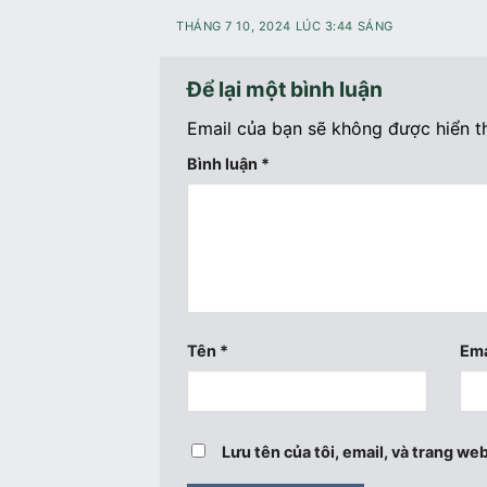
THÁNG 7 10, 2024 LÚC 3:44 SÁNG
Để lại một bình luận
Email của bạn sẽ không được hiển th
Bình luận
*
Tên
*
Ema
Lưu tên của tôi, email, và trang web