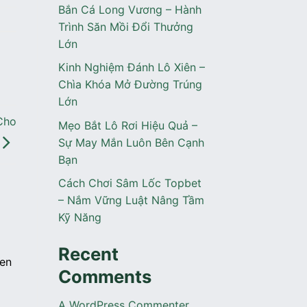
Bắn Cá Long Vương – Hành
Trình Săn Mồi Đổi Thưởng
Lớn
Kinh Nghiệm Đánh Lô Xiên –
Chìa Khóa Mở Đường Trúng
Lớn
Cho
Mẹo Bắt Lô Rơi Hiệu Quả –
Sự May Mắn Luôn Bên Cạnh
Bạn
Cách Chơi Sâm Lốc Topbet
– Nắm Vững Luật Nâng Tầm
Kỹ Năng
Recent
een
Comments
A WordPress Commenter