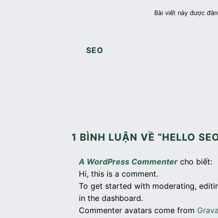
Bài viết này được đă
SEO
1 BÌNH LUẬN VỀ “
HELLO SE
A WordPress Commenter
cho biết:
Hi, this is a comment.
To get started with moderating, edit
in the dashboard.
Commenter avatars come from
Grava